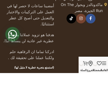
ماكدونالدز وبجوار On The
أمضينا ساعات لا حصر لها في
Run الجيزة، مصر
العمل على التركيبات والاختبار
والتعديل حتى أصبح كل عطر
استثنائيًا.
هدفنا هو تزويد عملائنا بتجربة
عطرية غير عادية لن ينساها أبدًا.
ادركنا تماما ان الرفاهية حلم
ولكننا عملنا على تحقيقة لك .
(استمتع بتجربة عطرية لا مثيل لها)
القائمة
المفضلة
الفروع
السلة
روابط هامة
من نحن
تواصل معنا
وظائف
المقالات