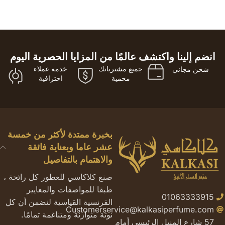
انضم إلينا واكتشف عالمًا من المزايا الحصرية اليوم
جميع مشترياتك
خدمه عملاء
شحن مجاني
محمية
احترافية
بخبرة ممتدة لأكثر من خمسة
عشر عاما وبعناية فائقة
والاهتمام بالتفاصيل
صنع كلاكاسي للعطور كل رائحة ،
طبقا للمواصفات والمعايير
01063333915
الفرنسية القياسية لنضمن أن كل
Customerservice@kalkasiperfume.com
نوتة متوازنة ومتناغمة تمامًا.
57 شارع المنيل الرئيسي أمام