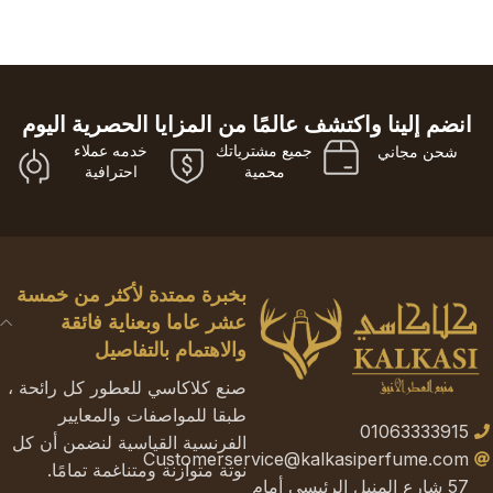
انضم إلينا واكتشف عالمًا من المزايا الحصرية اليوم
جميع مشترياتك
خدمه عملاء
شحن مجاني
محمية
احترافية
بخبرة ممتدة لأكثر من خمسة
عشر عاما وبعناية فائقة
والاهتمام بالتفاصيل
صنع كلاكاسي للعطور كل رائحة ،
طبقا للمواصفات والمعايير
01063333915
الفرنسية القياسية لنضمن أن كل
Customerservice@kalkasiperfume.com
نوتة متوازنة ومتناغمة تمامًا.
57 شارع المنيل الرئيسي أمام