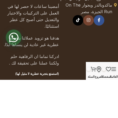
ماكدونالدز وبجوار On The
أمضينا ساعات لا حصر لها في
Run الجيزة، مصر
العمل على التركيبات والاختبار
والتعديل حتى أصبح كل عطر
استثنائيًا.
هدفنا هو تزويد عملائنا بتجربة
عطرية غير عادية لن ينساها أبدًا.
ادركنا تماما ان الرفاهية حلم
ولكننا عملنا على تحقيقة لك .
(استمتع بتجربة عطرية لا مثيل لها)
القائمة
المفضلة
الفروع
السلة
روابط هامة
من نحن
تواصل معنا
وظائف
المقالات