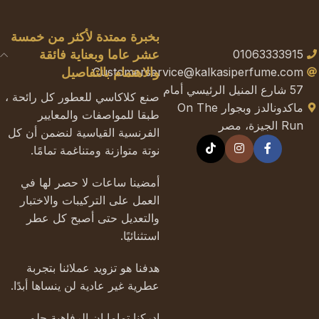
بخبرة ممتدة لأكثر من خمسة
01063333915
عشر عاما وبعناية فائقة
Customerservice@kalkasiperfume.com
والاهتمام بالتفاصيل
57 شارع المنيل الرئيسي أمام
صنع كلاكاسي للعطور كل رائحة ،
ماكدونالدز وبجوار On The
طبقا للمواصفات والمعايير
Run الجيزة، مصر
الفرنسية القياسية لنضمن أن كل
نوتة متوازنة ومتناغمة تمامًا.
أمضينا ساعات لا حصر لها في
العمل على التركيبات والاختبار
والتعديل حتى أصبح كل عطر
استثنائيًا.
هدفنا هو تزويد عملائنا بتجربة
عطرية غير عادية لن ينساها أبدًا.
ادركنا تماما ان الرفاهية حلم