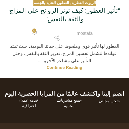
الزيوت العطريه
,
العطور
,
العنايه بالجسم
“تأثير العطور: كيف تؤثر الروائح على المزاج
والثقة بالنفس”
0
mostafa
العطور لها تأثير قوي وملحوظ على حياتنا اليومية، حيث تمتد
فوائدها لتشمل تحسين المزاج، تعزيز الثقة بالنفس، وحتى
التأثير على مشاعر الآخرين...
Continue Reading
انضم إلينا واكتشف عالمًا من المزايا الحصرية اليوم
جميع مشترياتك
خدمه عملاء
شحن مجاني
محمية
احترافية