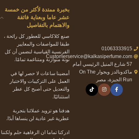
بخبرة ممتدة لأكثر من خمسة
عشر عاما وبعناية فائقة
والاهتمام بالتفاصيل
صنع كلاكاسي للعطور كل رائحة ،
طبقا للمواصفات والمعايير
01063333915
الفرنسية القياسية لنضمن أن كل
Customerservice@kalkasiperfume.com
نوتة متوازنة ومتناغمة تمامًا.
57 شارع المنيل الرئيسي أمام
ماكدونالدز وبجوار On The
أمضينا ساعات لا حصر لها في
Run الجيزة، مصر
العمل على التركيبات والاختبار
والتعديل حتى أصبح كل عطر
استثنائيًا.
هدفنا هو تزويد عملائنا بتجربة
عطرية غير عادية لن ينساها أبدًا.
ادركنا تماما ان الرفاهية حلم ولكننا