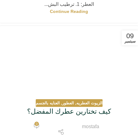
العطر: 1. ترطيب البش...
Continue Reading
09
سبتمبر
الزيوت العطريه
,
العطور
,
العنايه بالجسم
كيف تختارين عطرك المفضل؟
0
mostafa