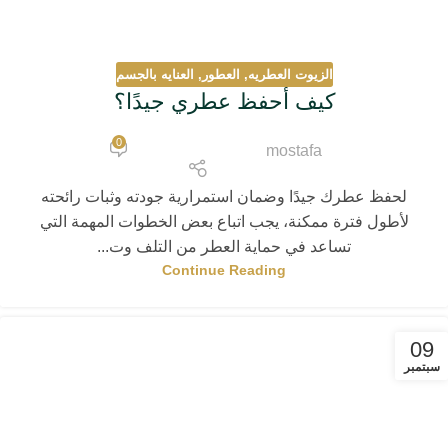
الزيوت العطريه
,
العطور
,
العنايه بالجسم
كيف أحفظ عطري جيدًا؟
0
mostafa
لحفظ عطرك جيدًا وضمان استمرارية جودته وثبات رائحته
لأطول فترة ممكنة، يجب اتباع بعض الخطوات المهمة التي
تساعد في حماية العطر من التلف وت...
Continue Reading
09
سبتمبر