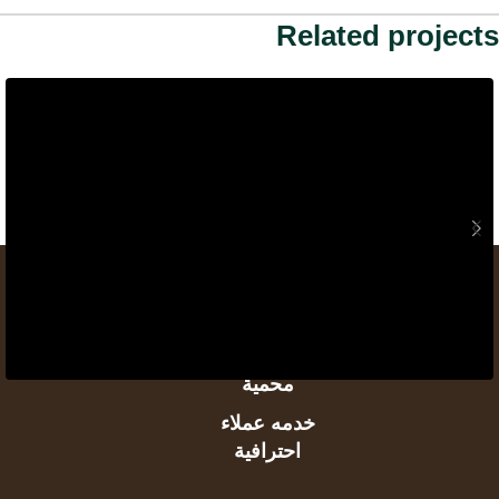
Related projects
انضم إلينا واكتشف عالمًا من المزايا الحصرية اليوم
شحن مجاني
جميع مشترياتك
محمية
Guest Experience
خدمه عملاء
Embracing Modern Styles: A Behind-the-Scenes
احترافية
Story of Fashion