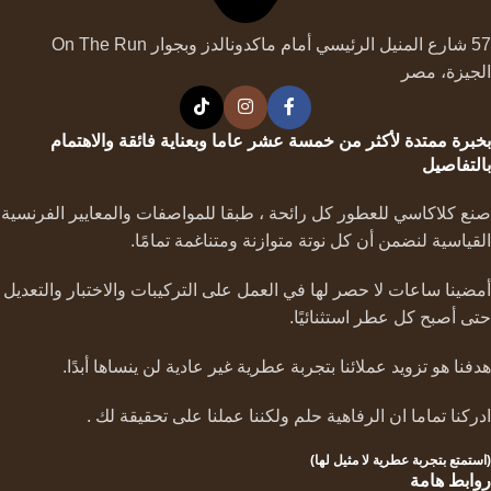
57 شارع المنيل الرئيسي أمام ماكدونالدز وبجوار On The Run
الجيزة، مصر
بخبرة ممتدة لأكثر من خمسة عشر عاما وبعناية فائقة والاهتمام
بالتفاصيل
صنع كلاكاسي للعطور كل رائحة ، طبقا للمواصفات والمعايير الفرنسية
القياسية لنضمن أن كل نوتة متوازنة ومتناغمة تمامًا.
أمضينا ساعات لا حصر لها في العمل على التركيبات والاختبار والتعديل
حتى أصبح كل عطر استثنائيًا.
هدفنا هو تزويد عملائنا بتجربة عطرية غير عادية لن ينساها أبدًا.
ادركنا تماما ان الرفاهية حلم ولكننا عملنا على تحقيقة لك .
(استمتع بتجربة عطرية لا مثيل لها)
روابط هامة