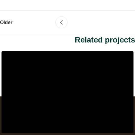
Older
Related projects
انضم إلينا واكتشف عالمًا من المزايا الحصرية اليوم
جميع مشترياتك
خدمه عملاء
شحن مجاني
محمية
احترافية