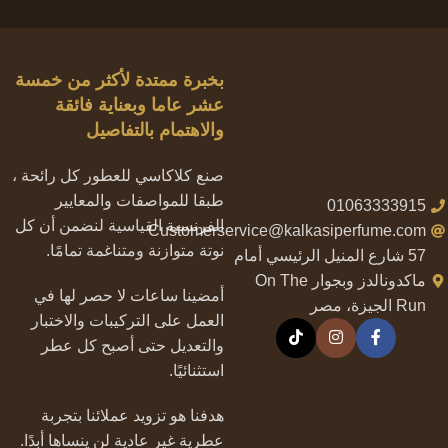
Expert Tips
Digital Dress Code: How Social Media Shapes
بخبرة ممتدة لأكثر من خمسة
Your Wardrobe
عشر عاما وبعناية فائقة
والاهتمام بالتفاصيل
صنع كلاكاسي للعطور كل رائحة ،
طبقا للمواصفات والمعايير
01063333915
الفرنسية القياسية لنضمن أن كل
Customerservice@kalkasiperfume.com
نوتة متوازنة ومتناغمة تمامًا.
57 شارع المنيل الرئيسي أمام
ماكدونالدز وبجوار On The
أمضينا ساعات لا حصر لها في
Run الجيزة، مصر
العمل على التركيبات والاختبار
والتعديل حتى أصبح كل عطر
استثنائيًا.
هدفنا هو تزويد عملائنا بتجربة
عطرية غير عادية لن ينساها أبدًا.