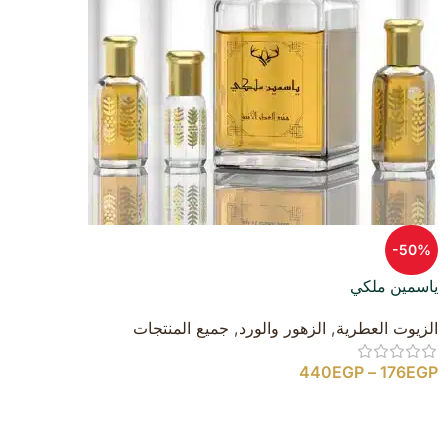
-50%
ياسمين ملكي
الزيوت العطرية
,
الزهور والورد
,
جميع المنتجات
440
EGP
–
176
EGP