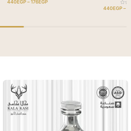
440
EGP
–
176
EGP
GP
–
256
EGP