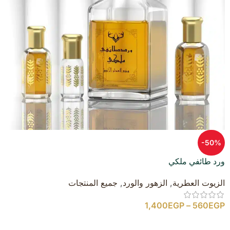
-50%
ورد طائفي ملكي
الزيوت العطرية
,
الزهور والورد
,
جميع المنتجات
1,400
EGP
–
560
EGP