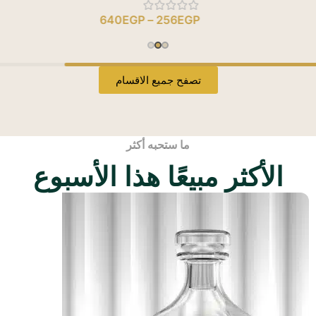
590
EGP
–
236
EGP
640
E
تصفح جميع الاقسام
ما ستحبه أكثر
الأكثر مبيعًا هذا الأسبوع