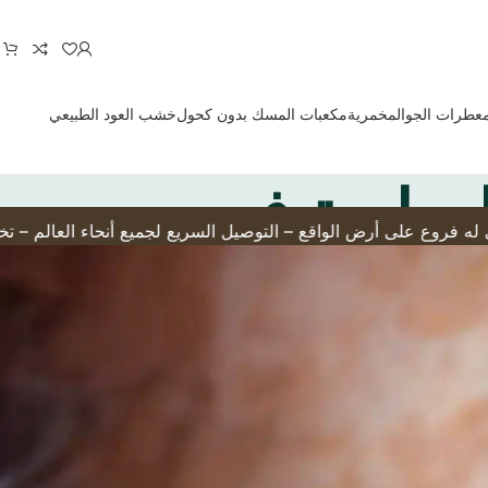
معطرات الجو
المخمرية
مكعبات المسك بدون كحول
خشب العود الطبيعي
العطرية في مصر
 للاستبدال والاسترجاع – الدفع بسهولة وأمان عن طريق إنستا باي والمحافظ والكروت البنكية – منتجاتنا مطابقة تمامًا للمواصفات والمعايير الفرنسية القياسية وحاصلة على موافقة من منظمة الإيفرا العالمية للعطور في فرنسا – جميع الزيوت العط