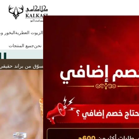
ة
اراء وتجارب عملاء الفروع والطلب عبر المتجر
العطور
الزيوت العطرية
البخور و
المباخر والفواحات الالكترونية
الصفحة الرئيسية
من نحن
جميع المنتجات
الفاخرة والزيوت 
(تسوّق من براند حقيقي له فروع على أرض الواقع – التوصيل السريع لجميع أنحاء العالم – تخفيضات حصرية تصل إلى 50% – دعم عملاء احترافي مع سياسة واضحة