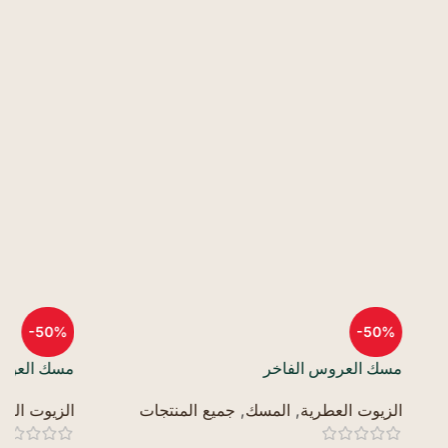
-50%
م
مسك العود
ا
منتجات
الزيوت العطرية
,
المسك
,
جميع المنتجات