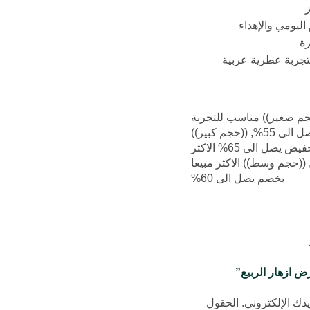
اليومي والإهداء
رة
تجربة عطرية عربية
جم صغير)) مناسب للتجربة
الى 55%
,
((حجم كبير))
بتخفيض يصل الى 65% الاكثر
((حجم وسط)) الاكثر مبيعا
بخصم يصل الى 60%
 ازهار الربيع”
دك الإلكتروني.
الحقول