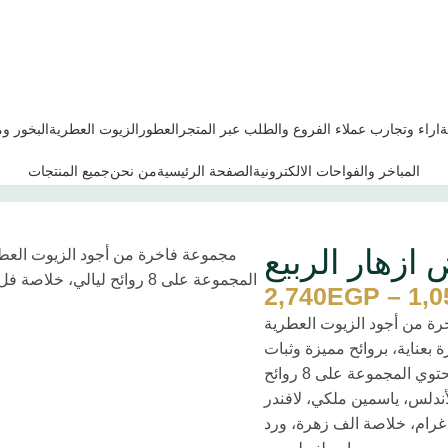
ة
اراء وتجارب عملاء الفروع والطلب عبر المتجر
العطور
الزيوت العطرية
البخور و
المباخر والفواحات الالكترونية
الصفحة الرئيسية
من نحن
جميع المنتجات
ازهار الربيع
مجموعة فاخرة من أجود الزيوت العطرية
المجموعة على 8 روائح ليال
2,740
EGP
–
1,0
ة من أجود الزيوت العطرية
ة بعناية، بروائح مميزة وثبات
يدوم طويلاً -: تحتوي المجموعة على 8 روائح
أندلس، ياسمين ملكي، لافندر
رام، خلاصة الف زهرة، ورد